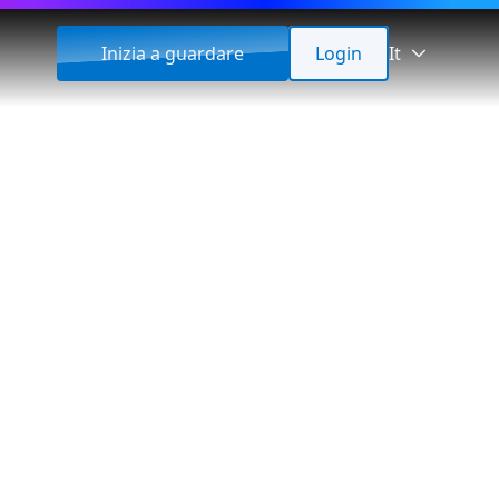
Inizia a guardare
Login
It