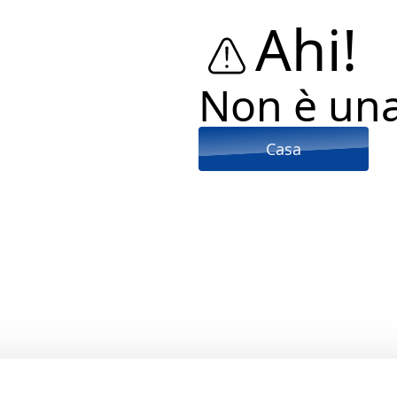
Ahi!
Non è un
Casa