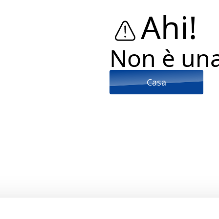
Ahi!
Non è un
Casa