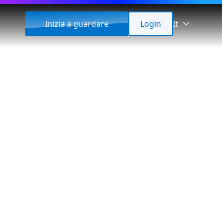
Inizia a guardare
Login
It