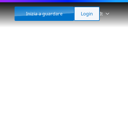
Inizia a guardare
Login
It