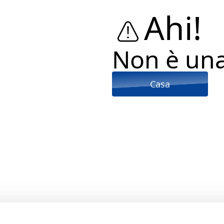
Ahi!
Non è un
Casa