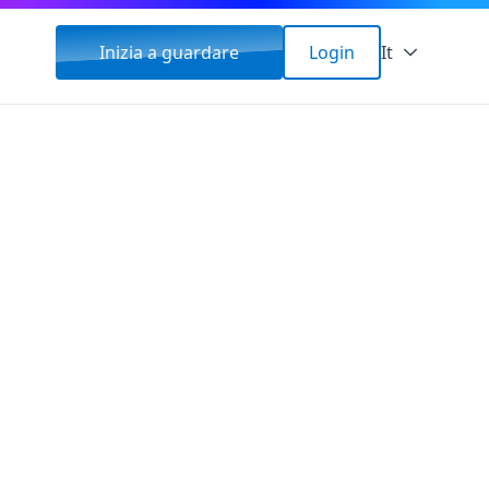
Inizia a guardare
Login
It