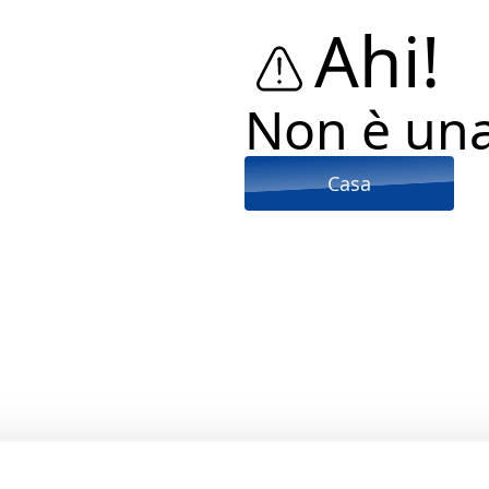
Ahi!
Non è un
Casa