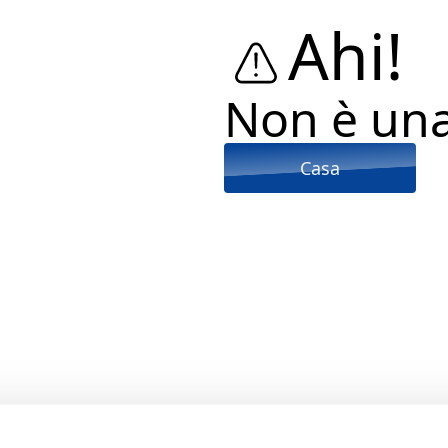
Ahi!
Non è un
Casa