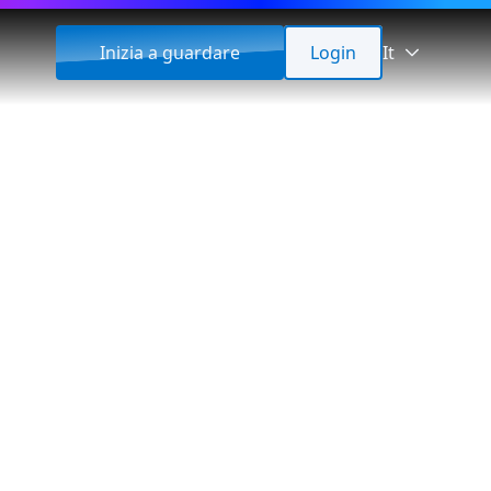
Inizia a guardare
Login
It