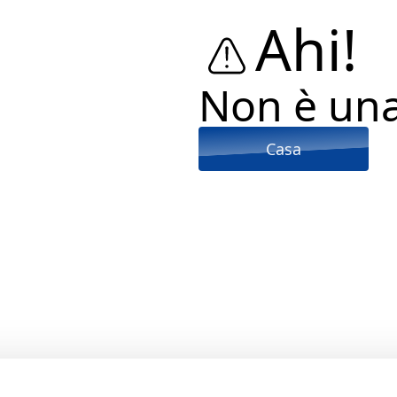
Ahi!
Non è un
Casa