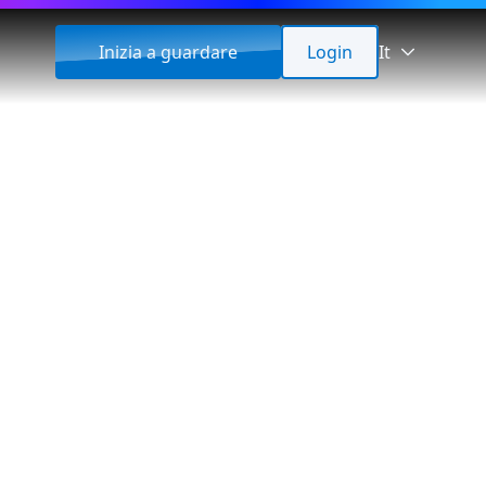
Inizia a guardare
Login
It