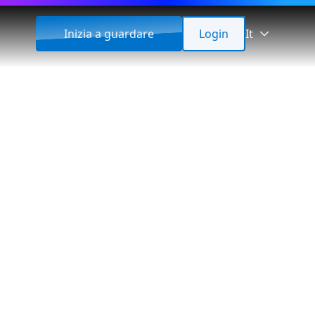
Inizia a guardare
Login
It