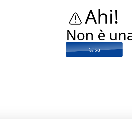
Ahi!
Non è un
Casa