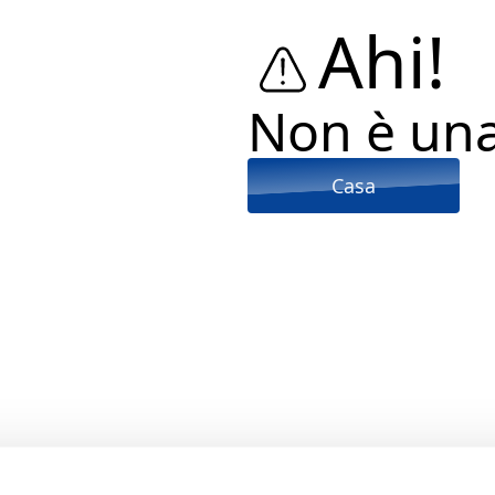
Ahi!
Non è un
Casa