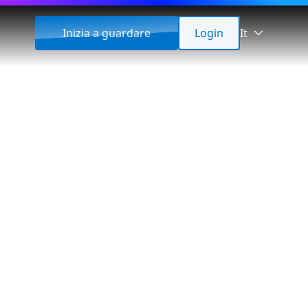
Inizia a guardare
Login
It