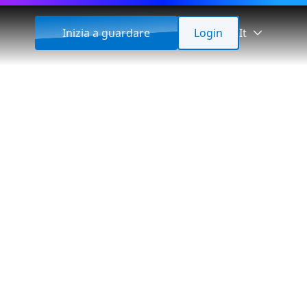
Inizia a guardare
Login
It