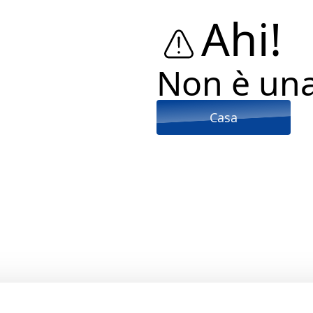
Ahi!
Non è un
Casa