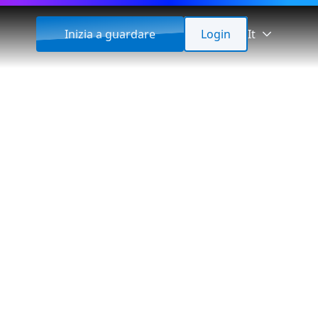
Inizia a guardare
Login
It