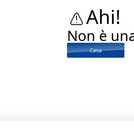
Ahi!
Non è un
Casa