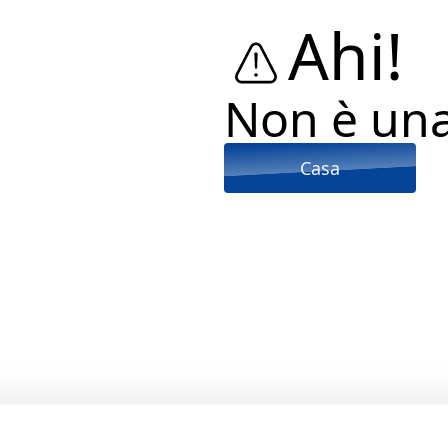
Ahi!
Non è un
Casa