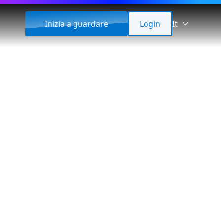
Inizia a guardare
Login
It