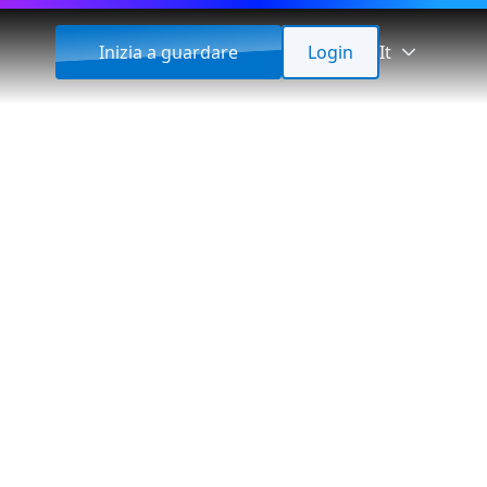
Inizia a guardare
Login
It