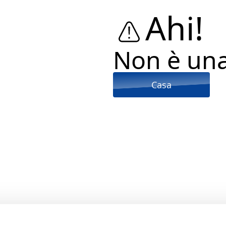
Ahi!
Non è un
Casa