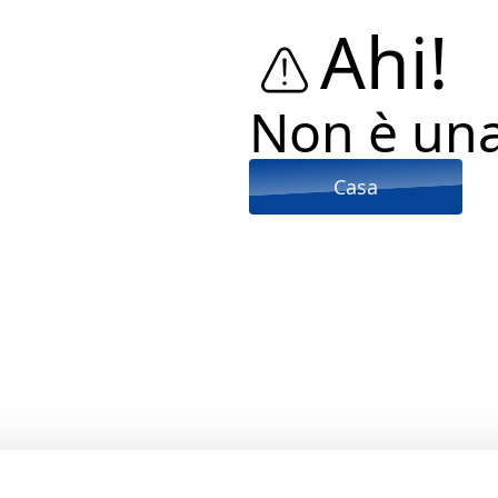
Ahi!
Non è un
Casa