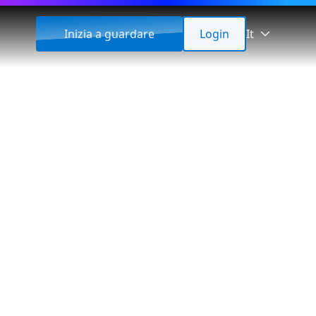
Inizia a guardare
Login
It