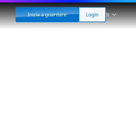
Inizia a guardare
Login
It