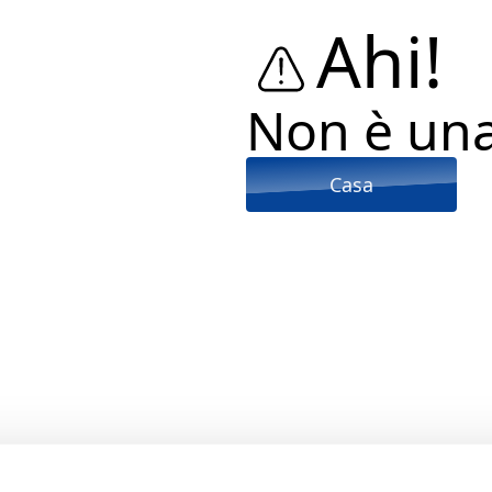
Ahi!
Non è un
Casa