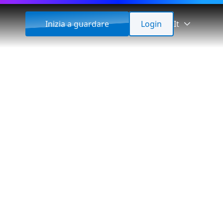
Inizia a guardare
Login
It