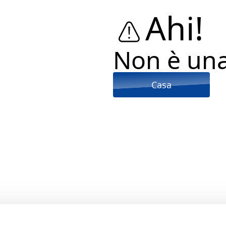
Ahi!
Non è un
Casa