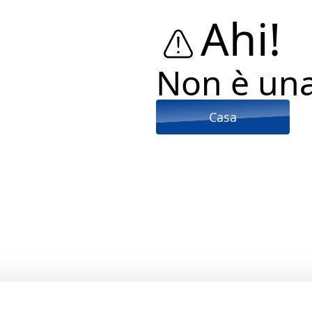
Ahi!
Non è un
Casa