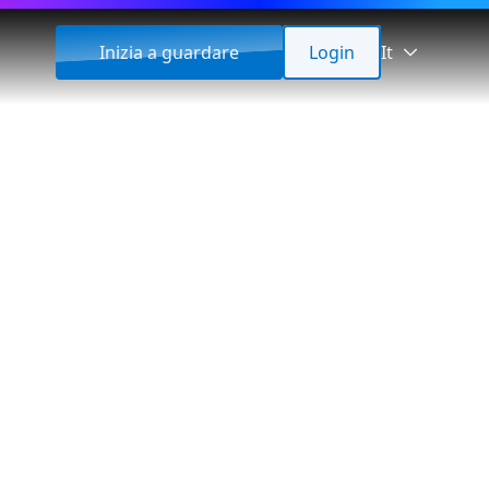
Inizia a guardare
Login
It