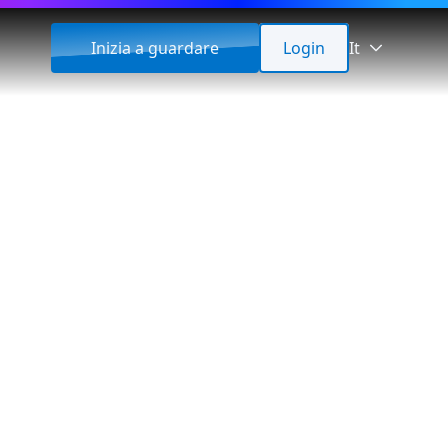
Inizia a guardare
Login
It