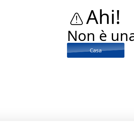
Ahi!
Non è un
Casa