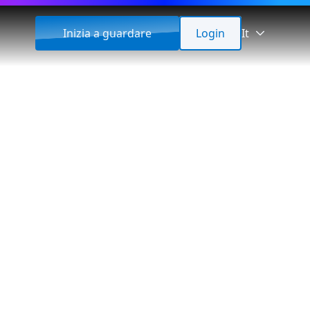
Inizia a guardare
Login
It