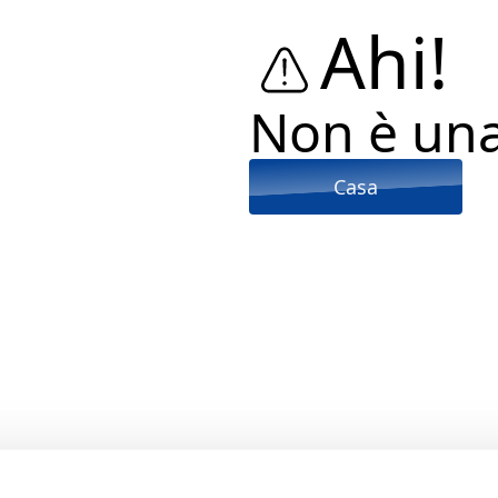
Ahi!
Non è un
Casa