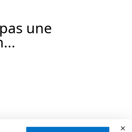
 pas une
...