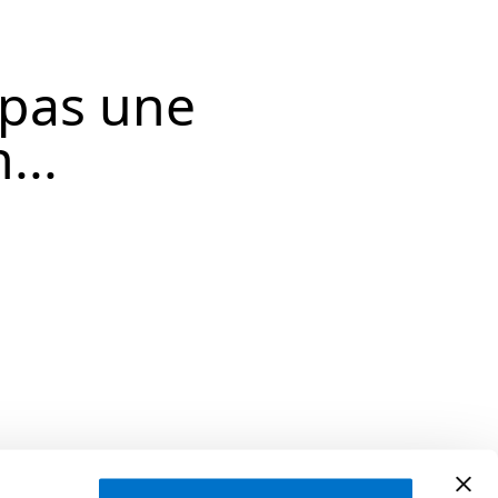
 pas une
...