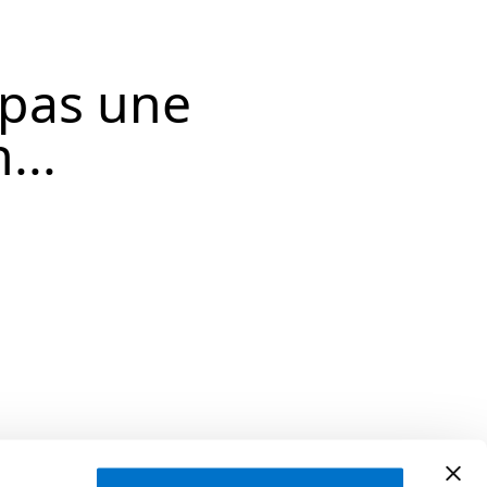
 pas une
...