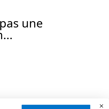
 pas une
...