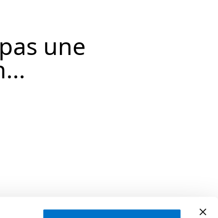
 pas une
...