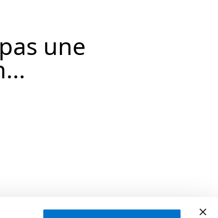
 pas une
...