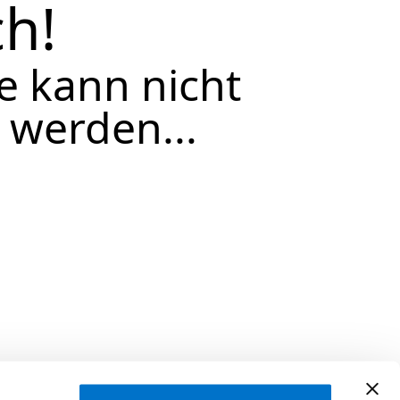
h!
te kann nicht
 werden...