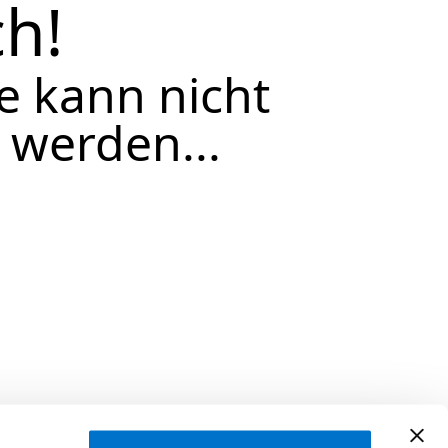
h!
te kann nicht
 werden...